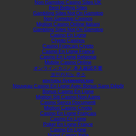
Non Gamstop Casino Sites UK
Best Betting Sites
Gambling Sites Not On Gamstop
Non Gamstop Casinos
Migliori Casino Online Italiani
Gambling Sites Not On Gamstop
Casino En Ligne
Crypto Casinos
Casino Français Crypto
Casino En Ligne France
Casino En Ligne Belgique
Mobile Casino Online
オンラインカジノ 本人確認不要
코인카지노 주소
конторы букмекерские
Nouveau Casino En Ligne Avec Bonus Sans Dépôt
Bonus Casino En Ligne
Migliori Siti Casino Non Aams
Casino Senza Documenti
Migliori Casino Crypto
Casino En Ligne Français
Casino En Ligne
Poker En Ligne France
Casino En Ligne
Nuovi Casino Italia